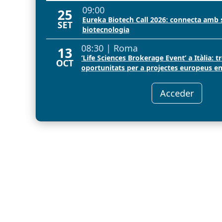
2026
09:00
25
Eureka Biotech Call 2026: connecta amb s
SET
biotecnologia
08:30 | Roma
13
‘Life Sciences Brokerage Event’ a Itàlia: t
OCT
oportunitats per a projectes europeus en
Acceder