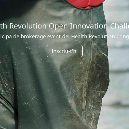
th Revolution Open Innovation Chal
ticipa de brokerage event del Health Revolution Cong
Inscriu-t'hi