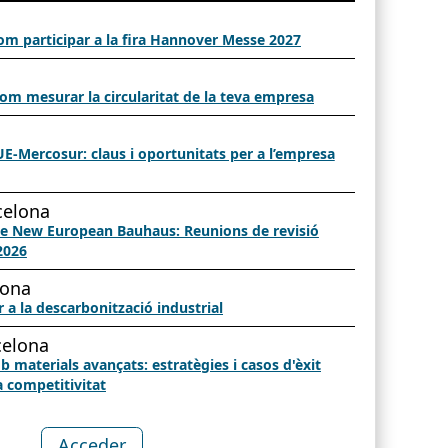
om participar a la fira Hannover Messe 2027
om mesurar la circularitat de la teva empresa
UE-Mercosur: claus i oportunitats per a l’empresa
celona
e New European Bauhaus: Reunions de revisió
2026
rona
 a la descarbonització industrial
celona
 materials avançats: estratègies i casos d'èxit
a competitivitat
Acceder