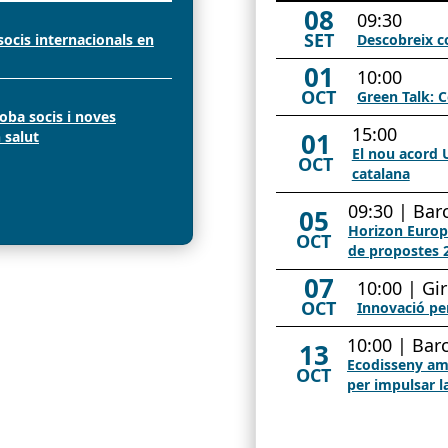
2026
08
09:30
SET
ocis internacionals en
Descobreix c
01
10:00
OCT
Green Talk: C
roba socis i noves
15:00
01
 salut
El nou acord 
OCT
catalana
09:30 | Bar
05
Horizon Europ
OCT
de propostes 
07
10:00 | Gi
OCT
Innovació per
10:00 | Bar
13
Ecodisseny amb
OCT
per impulsar l