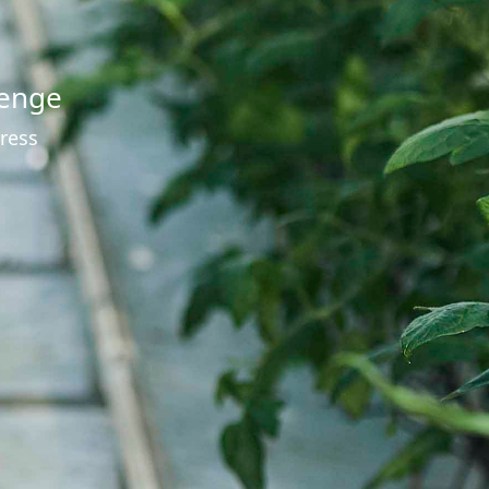
lenge
ress