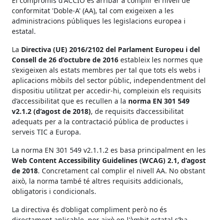
El compromís d'ACCIÓ és arribar a complir el nivell de
conformitat 'Doble-A' (AA), tal com exigeixen a les
administracions públiques les legislacions europea i
estatal.
La
Directiva (UE) 2016/2102 del Parlament Europeu i del
Consell de 26 d’octubre de 2016
estableix les normes que
s’exigeixen als estats membres per tal que tots els webs i
aplicacions mòbils del sector públic, independentment del
dispositiu utilitzat per accedir-hi, compleixin els requisits
d’accessibilitat que es recullen a la
norma EN 301 549
v2.1.2 (d’agost de 2018)
, de requisits d’accessibilitat
adequats per a la contractació pública de productes i
serveis TIC a Europa.
La norma EN 301 549 v2.1.1.2 es basa principalment en les
Web Content Accessibility Guidelines (WCAG) 2.1, d’agost
de 2018
. Concretament cal complir el nivell AA. No obstant
això, la norma també té altres requisits addicionals,
obligatoris i condicionals.
La directiva és d’obligat compliment però no és
directament aplicable, per això en l'àmbit estatal s’ha